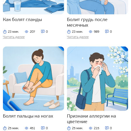
Как болят гланды
Болит грудь после
месячных
23 мин.
207
0
23 мин.
989
0
Читать далее
Читать далее
Болят пальцы на ногах
Признаки аллергии на
цветение
25 мин.
451
0
25 мин.
215
0