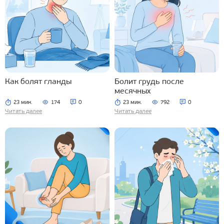
Как болят гланды
Болит грудь после
месячных
23 мин.
174
0
23 мин.
792
0
Читать далее
Читать далее