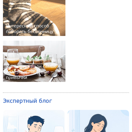
Интересный способ
побороть бессонницу
Учёные назвали самые
полезные пищевые
привычки
Экспертный блог