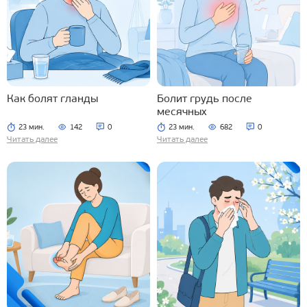
Как болят гланды
Болит грудь после
месячных
23 мин.
142
0
23 мин.
682
0
Читать далее
Читать далее