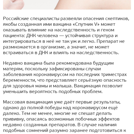
Российские специалисты развеяли опасения скептиков,
якобы созданная ими вакцина «Спутник V» может
оказывать влияние на наследственность и геном
пациента: ДНК человека — устойчивая структура и
интегрироваться в неё не так уж и легко. Препарат не
размножается в организме, а значит, не может
встраиваться в ДНК и влиять на наследственность.
Недавно вакцина была рекомендована будущим
матерям, поскольку зафиксированы случаи
заболевания коронавирусом на последних триместрах
беременности, что представляет серьёзную опасность
для здоровья мамы и малыша. Вакцинация позволит
уменьшить вероятность подобных проблем.
Массовая вакцинация уже даёт первые результаты,
однако до полной победы над коронавирусом ещё
далеко. Тем не менее, многие не спешат делать
прививку, опасаясь возможных побочных эффектов
недавно созданных препаратов. В случае наличия
подобных сомнений разумно заранее подготовиться к