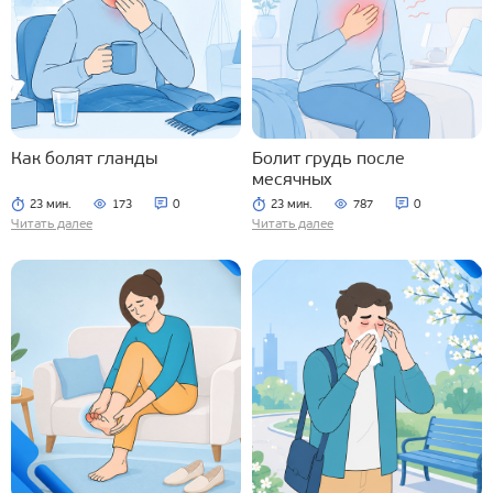
Как болят гланды
Болит грудь после
месячных
23 мин.
173
0
23 мин.
787
0
Читать далее
Читать далее