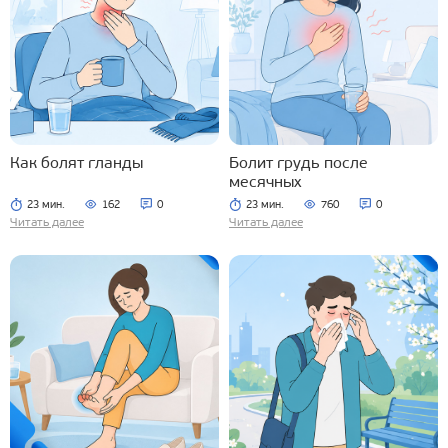
Как болят гланды
Болит грудь после
месячных
23 мин.
162
0
23 мин.
760
0
Читать далее
Читать далее