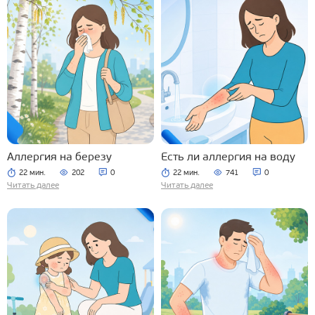
Аллергия на березу
Есть ли аллергия на воду
22 мин.
202
0
22 мин.
741
0
Читать далее
Читать далее