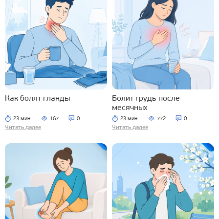
Как болят гланды
Болит грудь после
месячных
23 мин.
167
0
23 мин.
772
0
Читать далее
Читать далее