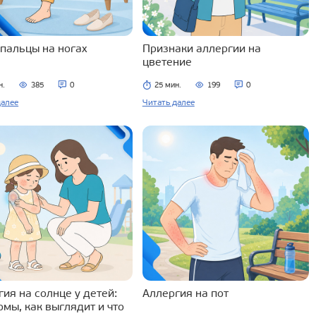
 пальцы на ногах
Признаки аллергии на
цветение
н.
385
0
25 мин.
199
0
далее
Читать далее
ия на солнце у детей:
Аллергия на пот
омы, как выглядит и что