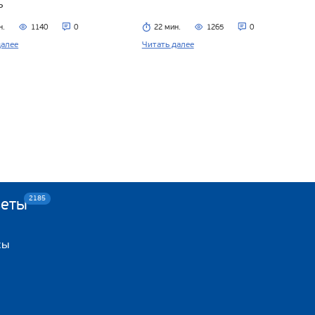
ь
н.
1140
0
22 мин.
1265
0
далее
Читать далее
2185
веты
сы