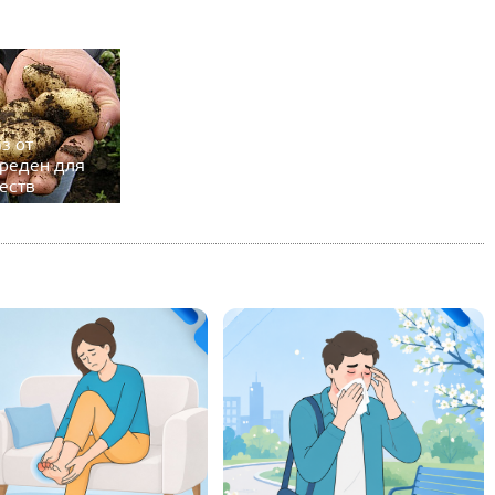
з от
вреден для
еств