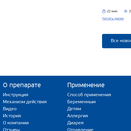
22 мин.
2
Читать далее
Все ново
О препарате
Применение
Инструкция
Способ применения
Механизм действия
Беременным
Видео
Детям
История
Аллергия
О компании
Диарея
Отзывы
Отравление