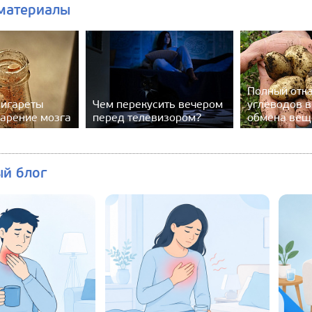
материалы
Полный отка
сигареты
Чем перекусить вечером
углеводов 
тарение мозга
перед телевизором?
обмена вещ
ый блог