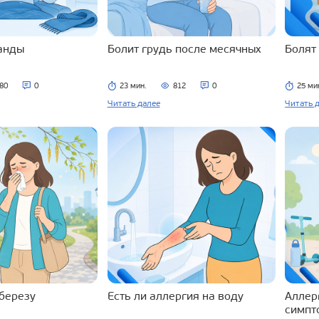
ланды
Болит грудь после месячных
Болят
80
0
23 мин.
812
0
25 ми
Читать далее
Читать 
 березу
Есть ли аллергия на воду
Аллерг
симпт