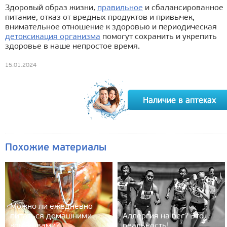
Здоровый образ жизни,
правильное
и сбалансированное
питание, отказ от вредных продуктов и привычек,
внимательное отношение к здоровью и периодическая
детоксикация организма
помогут сохранить и укрепить
здоровье в наше непростое время.
15.01.2024
Похожие материалы
Можно ли ежедневно
питаться домашними
Аллергия на бег? Это
консервами?
реальность!