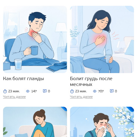
Как болят гланды
Болит грудь после
месячных
23 мин.
147
0
23 мин.
707
0
Читать далее
Читать далее