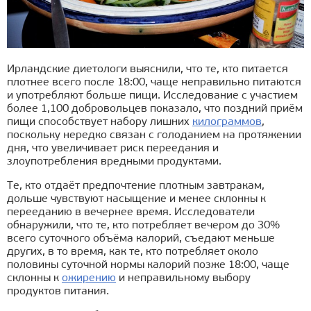
Ирландские диетологи выяснили, что те, кто питается
плотнее всего после 18:00, чаще неправильно питаются
и употребляют больше пищи. Исследование с участием
более 1,100 добровольцев показало, что поздний приём
пищи способствует набору лишних
килограммов
,
поскольку нередко связан с голоданием на протяжении
дня, что увеличивает риск переедания и
злоупотребления вредными продуктами.
Те, кто отдаёт предпочтение плотным завтракам,
дольше чувствуют насыщение и менее склонны к
перееданию в вечернее время. Исследователи
обнаружили, что те, кто потребляет вечером до 30%
всего суточного объёма калорий, съедают меньше
других, в то время, как те, кто потребляет около
половины суточной нормы калорий позже 18:00, чаще
склонны к
ожирению
и неправильному выбору
продуктов питания.