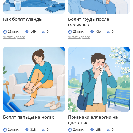
Как болят гланды
Болит грудь после
месячных
23 мин.
149
0
23 мин.
735
0
Читать далее
Читать далее
Болят пальцы на ногах
Признаки аллергии на
цветение
25 мин.
318
0
25 мин.
188
0