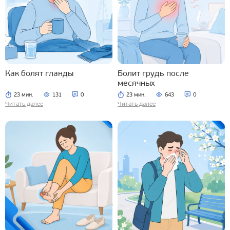
Как болят гланды
Болит грудь после
месячных
23 мин.
131
0
23 мин.
643
0
Читать далее
Читать далее