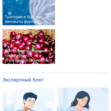
Трагедия в Хургаде:
виноваты фрукты?
Как отличить черешню с
химикатами от
нормальной без прибора
Экспертный блог