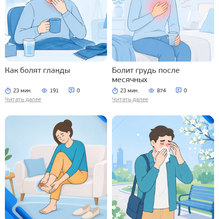
Как болят гланды
Болит грудь после
месячных
23 мин.
191
0
23 мин.
874
0
Читать далее
Читать далее