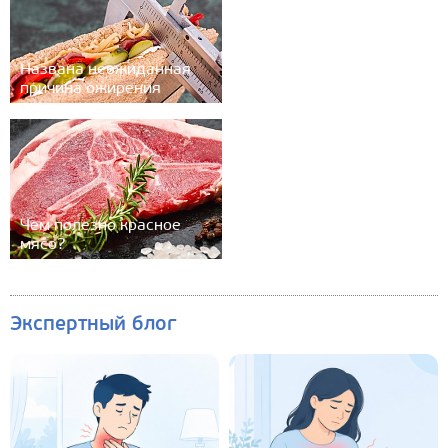
Названа неожиданная
причина ожирения
Чем полезно красное
мясо?
Экспертный блог