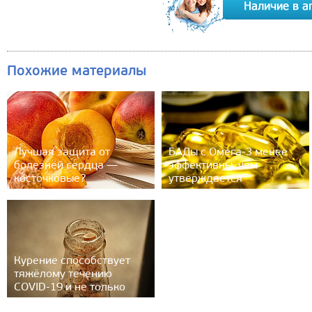
Похожие материалы
Лучшая защита от
БАДы с Омега-3 менее
болезней сердца —
эффективны, чем
косточковые?
утверждается
Курение способствует
тяжёлому течению
COVID-19 и не только