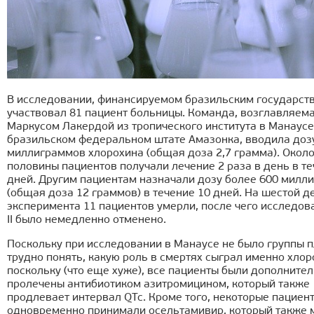
В исследовании, финансируемом бразильским государст
участвовал 81 пациент больницы. Команда, возглавляем
Маркусом Лакердой из тропического института в Манаусе
бразильском федеральном штате Амазонка, вводила доз
миллиграммов хлорохина (общая доза 2,7 грамма). Окол
половины пациентов получали лечение 2 раза в день в те
дней. Другим пациентам назначали дозу более 600 милл
(общая доза 12 граммов) в течение 10 дней. На шестой д
эксперимента 11 пациентов умерли, после чего исследов
II было немедленно отменено.
Поскольку при исследовании в Манаусе не было группы п
трудно понять, какую роль в смертях сыграл именно хлор
поскольку (что еще хуже), все пациенты были дополните
пролечены антибиотиком азитромицином, который также
продлевает интервал QTc. Кроме того, некоторые пациен
одновременно принимали осельтамивир, который также 