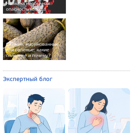
Названа необычная
опасность ковида
Свежие, маринованные
или солёные: какие
полезнее и почему?
Экспертный блог