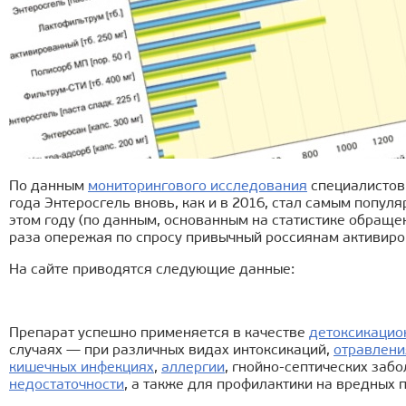
По данным
мониторингового исследования
специалистов 
года Энтеросгель вновь, как и в 2016, стал самым попу
этом году (по данным, основанным на статистике обраще
раза опережая по спросу привычный россиянам активиро
На сайте приводятся следующие данные:
Препарат успешно применяется в качестве
детоксикацио
случаях — при различных видах интоксикаций,
отравлени
кишечных инфекциях
,
аллергии
, гнойно-септических заб
недостаточности
, а также для профилактики на вредных 