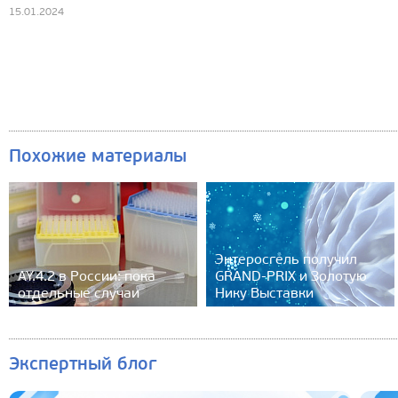
15.01.2024
Похожие материалы
Энтеросгель получил
AY.4.2 в России: пока
GRAND-PRIX и Золотую
отдельные случаи
Нику Выставки
Экспертный блог