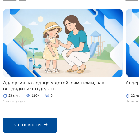
Аллергия на солнце у детей: симптомы, как
Аллер
выглядит и что делать
23 мин.
1107
0
22 м
Читать далее
Читать 
Все новости
→