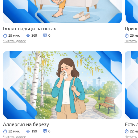
Болят пальцы на ногах
Призн
25 мин.
369
0
25 м
Читать далее
Читать 
Аллергия на березу
Есть 
22 мин.
199
0
22 м
Читать далее
Читать 