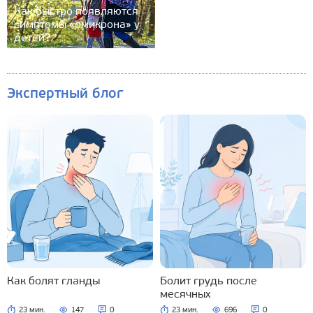
Как быстро появляются
симптомы «омикрона» у
детей?
Экспертный блог
Как болят гланды
Болит грудь после
месячных
23 мин.
147
0
23 мин.
696
0