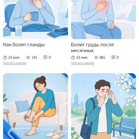
Как болят гланды
Болит грудь после
месячных
23 мин.
191
0
23 мин.
881
0
Читать далее
Читать далее