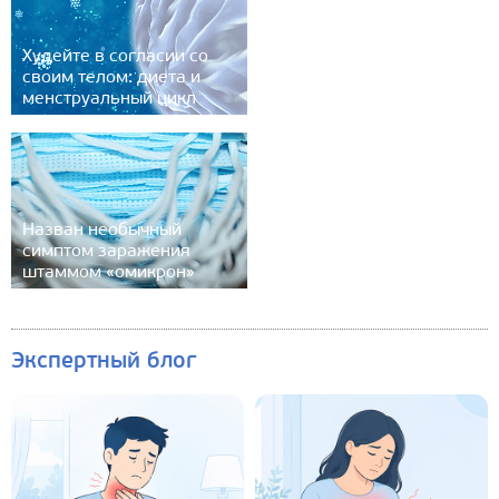
Худейте в согласии со
своим телом: диета и
менструальный цикл
Назван необычный
симптом заражения
штаммом «омикрон»
Экспертный блог