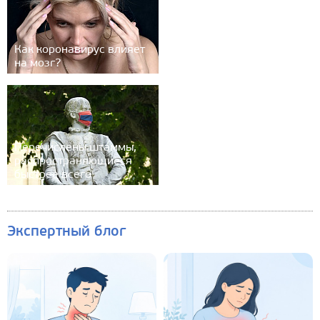
Как коронавирус влияет
на мозг?
Перечислены штаммы,
распространяющиеся
быстрее всего
Экспертный блог