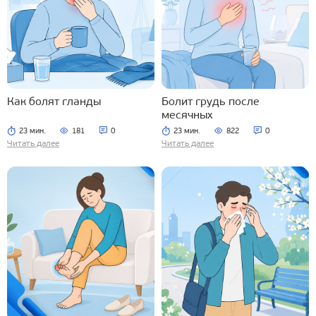
Как болят гланды
Болит грудь после
месячных
23 мин.
181
0
23 мин.
822
0
Читать далее
Читать далее