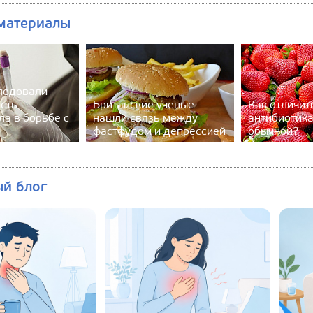
материалы
ледовали
сть
Британские учёные
Как отличит
ла в борьбе с
нашли связь между
антибиотика
фастфудом и депрессией
обычной?
ый блог