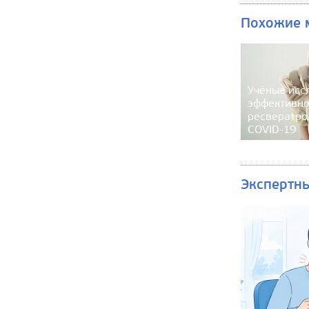
Похожие 
Учёные исс
эффективно
ресвератро
COVID-19
Экспертн