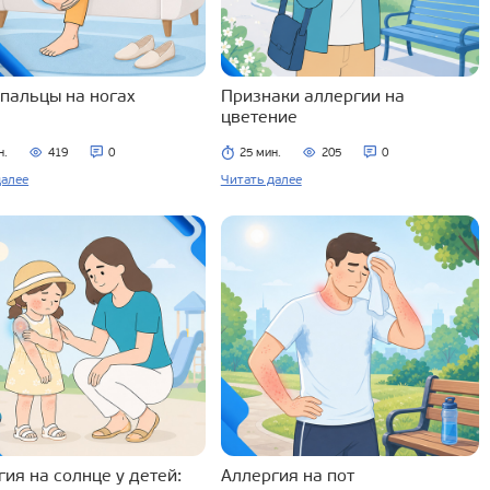
 пальцы на ногах
Признаки аллергии на
цветение
н.
419
0
25 мин.
205
0
далее
Читать далее
ия на солнце у детей:
Аллергия на пот