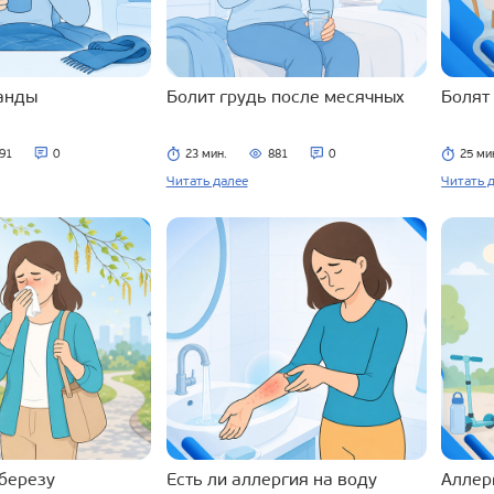
ланды
Болит грудь после месячных
Болят
91
0
23 мин.
881
0
25 ми
Читать далее
Читать 
 березу
Есть ли аллергия на воду
Аллерг