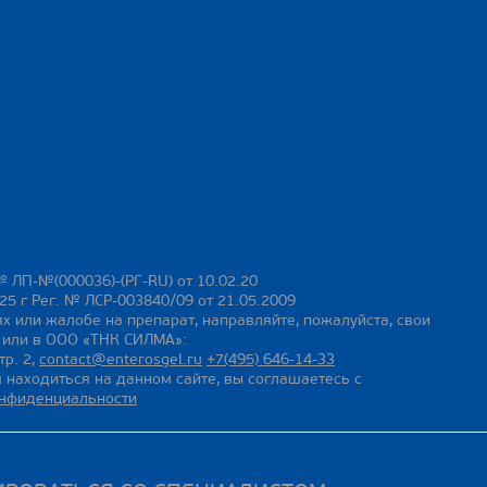
№ ЛП-№(000036)-(РГ-RU) от 10.02.20
25 г Рег. № ЛСР-003840/09 от 21.05.2009
х или жалобе на препарат, направляйте, пожалуйста, свои
ы или в ООО «ТНК СИЛМА»:
тр. 2,
contact@enterosgel.ru
+7(495) 646-14-33
 находиться на данном сайте, вы соглашаетесь с
онфиденциальности