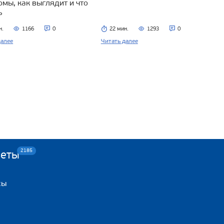
омы, как выглядит и что
ь
н.
1166
0
22 мин.
1293
0
далее
Читать далее
2185
веты
сы