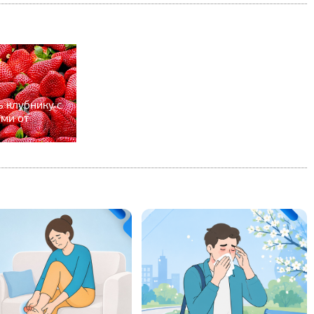
ь клубнику с
ми от