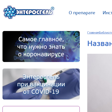
О препарате
Инс
Главная
Библиот
Назва