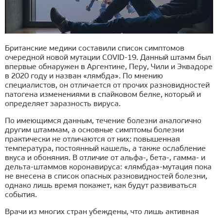
Британские медики составили список симптомов
очередной новой мутации COVID-19. Данный штамм был
впервые обнаружен в Аргентине, Перу, Чили и Эквадоре
в 2020 году и назван «лямбда». По мнению
специалистов, он отличается от прочих разновидностей
патогена изменениями в спайковом белке, который и
определяет заразность вируса.
По имеющимся данным, течение болезни аналогично
другим штаммам, а основные симптомы болезни
практически не отличаются от них: повышенная
температура, постоянный кашель, а также ослабление
вкуса и обоняния. В отличие от альфа-, бета-, гамма- и
дельта-штаммов коронавируса: «лямбда»-мутация пока
не внесена в список опасных разновидностей болезни,
однако лишь время покажет, как будут развиваться
события.
Врачи из многих стран убеждены, что лишь активная