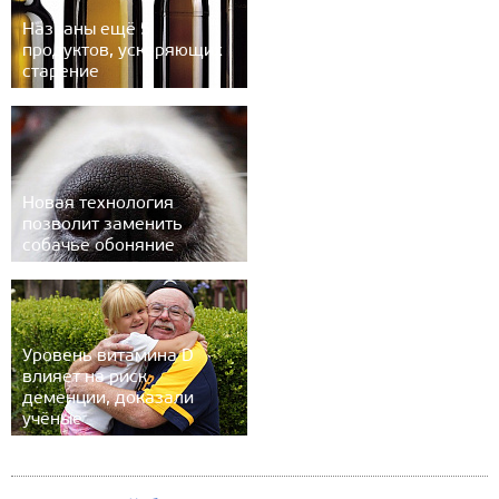
Названы ещё 5
продуктов, ускоряющих
старение
Новая технология
позволит заменить
собачье обоняние
Уровень витамина D
влияет на риск
деменции, доказали
учёные