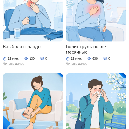
Как болят гланды
Болит грудь после
месячных
23 мин.
130
0
23 мин.
636
0
Читать далее
Читать далее