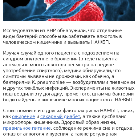
Исследователи из КНР обнаружили, что отдельные
виды бактерий способны вырабатывать алкоголь в
человеческом кишечнике и вызывать НАЖБП.
Изучая случай одного пациента с подозрением на
синдром внутреннего брожения (в теле пациента
аномально много алкоголя несмотря на редкое
употребление спиртного), медики обнаружили, что
симптомы вызваны не дрожжами, как обычно, а
бактериями K. pneumoniae — возбудителями пневмонии
и других тяжёлых инфекций. Эксперименты на животных
подтвердили эту догадку, кроме того, штаммы бактерии
были найдены в кишечнике многих пациентов с НАЖБП.
Стоит помнить и о других факторах риска НАЖБП, таких,
как
ожирение
и
сахарный диабет
, а также дисбаланс
микрофлоры кишечника. Здоровый образ жизни,
правильное питание
, соблюдение режима сна и отдыха,
отказ от алкоголя и курения, а также регулярная