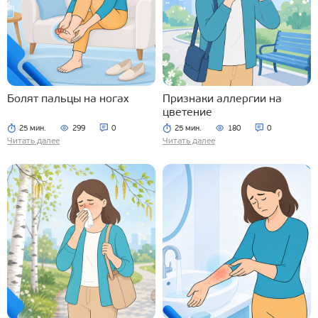
Болят пальцы на ногах
Признаки аллергии на
цветение
25 мин.
299
0
25 мин.
180
0
Читать далее
Читать далее