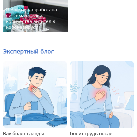
В России разработана
система оценки
количества антител к
коронавирусу
Экспертный блог
Как болят гланды
Болит грудь после