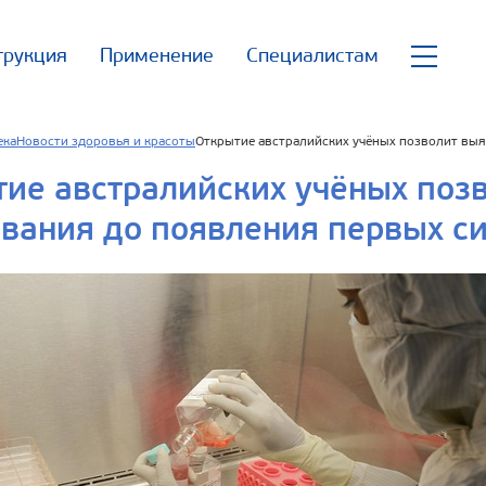
трукция
Применение
Специалистам
ека
Новости здоровья и красоты
Открытие австралийских учёных позволит вы
ие австралийских учёных поз
вания до появления первых с