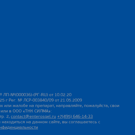
№ ЛП-№(000036)-(РГ-RU) от 10.02.20
25 г Рег. № ЛСР-003840/09 от 21.05.2009
х или жалобе на препарат, направляйте, пожалуйста, свои
ы или в ООО «ТНК СИЛМА»:
тр. 2,
contact@enterosgel.ru
+7(495) 646-14-33
 находиться на данном сайте, вы соглашаетесь с
онфиденциальности