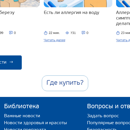
 березу
Есть ли аллергия на воду
Аллерг
симпт
делат
99
0
22 мин.
731
0
23 ми
Читать далее
Читать 
сти
→
Где купить?
Библиотека
Вопросы и от
Важные новости
Задать вопрос
Новости здоровья и красоты
Популярные вопро
Новости препарата
Безопасность