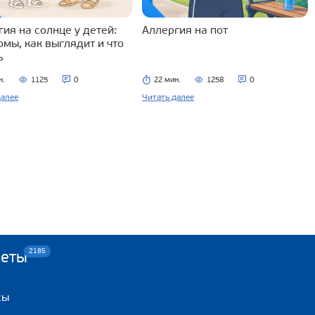
ия на солнце у детей:
Аллергия на пот
омы, как выглядит и что
ь
н.
1125
0
22 мин.
1258
0
далее
Читать далее
2185
веты
сы