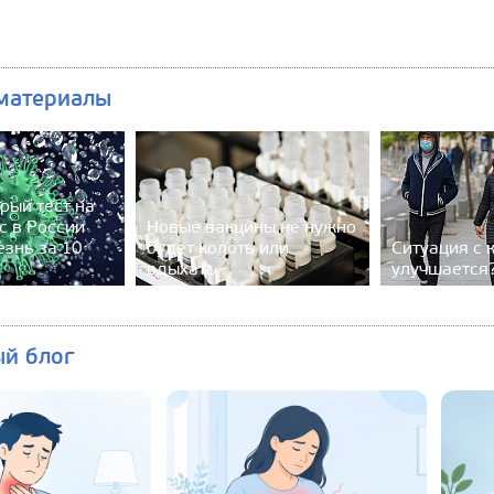
материалы
рый тест на
с в России
Новые вакцины не нужно
езнь за 10
будет колоть или
Ситуация с 
вдыхать
улучшается
ый блог