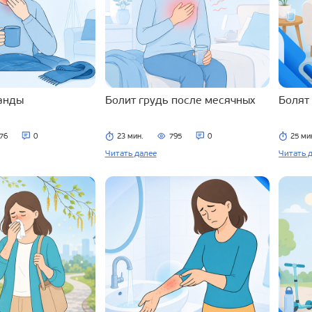
ланды
Болит грудь после месячных
Болят
76
0
23 мин.
795
0
25 ми
Читать далее
Читать 