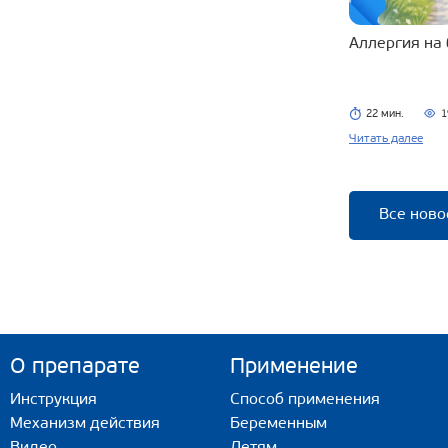
Аллергия на
22 мин.
1
Читать далее
Все ново
О препарате
Применение
Инструкция
Способ применения
Механизм действия
Беременным
Видео
Детям