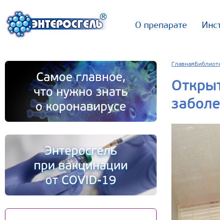
О препарате
Инс
Главная
Библиот
Открыт
заболе