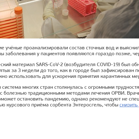
е учёные проанализировали состав сточных вод и выяснили
ы заболевания у пациентов появляются гораздо позже, че
еский материал SARS-CoV-2 (возбудителя COVID-19) был об
ятых за 3 недели до того, как в городе был зафиксирован п
жно использовать для ускорения принятия карантинных ме
 система многих стран столкнулась с огромными трудност
 с болезнью традиционными методами лечения ОРВИ. Врач
оможет остановить пандемию, однако рекомендуют не спеш
ью курсового приёма сорбента Энтеросгель, чтобы
снизить