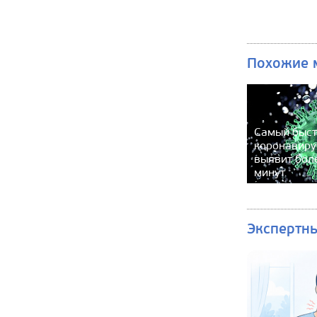
Похожие 
Самый быст
коронавиру
выявит бол
минут
Экспертн