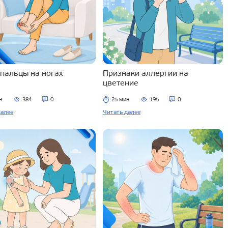
 пальцы на ногах
Признаки аллергии на
цветение
н.
384
0
25 мин.
195
0
далее
Читать далее