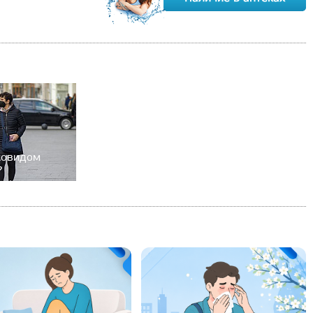
ковидом
?