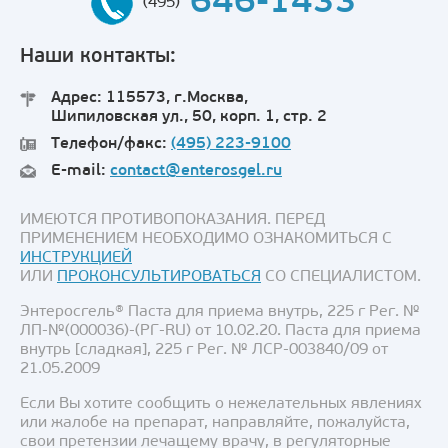
646-1433
(495)
Наши контакты:
Адрес: 115573, г.Москва,
Шипиловская ул., 50, корп. 1, стр. 2
Телефон/факс:
(495) 223-9100
E-mail:
contact@enterosgel.ru
ИМЕЮТСЯ ПРОТИВОПОКАЗАНИЯ. ПЕРЕД
ПРИМЕНЕНИЕМ НЕОБХОДИМО ОЗНАКОМИТЬСЯ С
ИНСТРУКЦИЕЙ
ИЛИ
ПРОКОНСУЛЬТИРОВАТЬСЯ
СО СПЕЦИАЛИСТОМ.
Энтеросгель® Паста для приема внутрь, 225 г Рег. №
ЛП-№(000036)-(РГ-RU) от 10.02.20. Паста для приема
внутрь [сладкая], 225 г Рег. № ЛСР-003840/09 от
21.05.2009
Если Вы хотите сообщить о нежелательных явлениях
или жалобе на препарат, направляйте, пожалуйста,
свои претензии лечащему врачу, в регуляторные