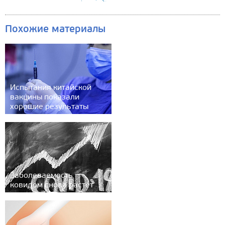
Похожие материалы
Испытания китайской
вакцины показали
хорошие результаты
Заболеваемость
ковидом снова растёт