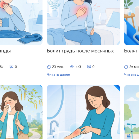
ланды
Болит грудь после месячных
Болят
67
0
23 мин.
773
0
25 ми
Читать далее
Читать 