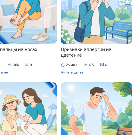
 пальцы на ногах
Признаки аллергии на
цветение
н.
366
0
25 мин.
189
0
далее
Читать далее