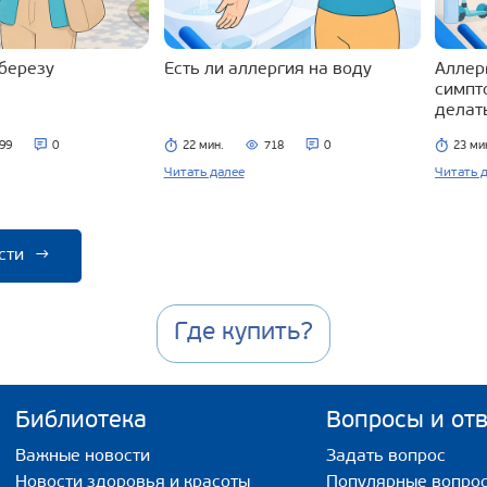
 березу
Есть ли аллергия на воду
Аллерг
симпт
делат
99
0
22 мин.
718
0
23 ми
Читать далее
Читать 
сти
→
Где купить?
Библиотека
Вопросы и от
Важные новости
Задать вопрос
Новости здоровья и красоты
Популярные вопро