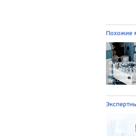
Похожие 
Исследован
как долго 
антитела у
бессимптом
Экспертн