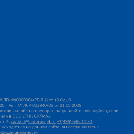
№ ЛП-№(000036)-(РГ-RU) от 10.02.20
25 г Рег. № ЛСР-003840/09 от 21.05.2009
х или жалобе на препарат, направляйте, пожалуйста, свои
ы или в ООО «ТНК СИЛМА»:
тр. 2,
contact@enterosgel.ru
+7(495) 646-14-33
 находиться на данном сайте, вы соглашаетесь с
онфиденциальности