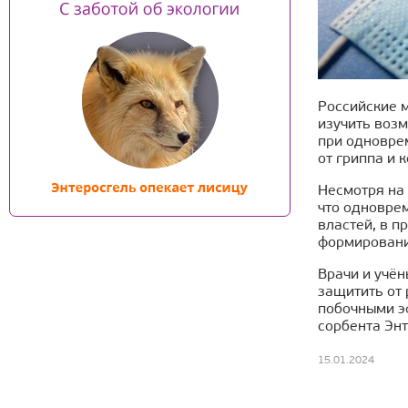
Российские 
изучить воз
при одновре
от гриппа и 
Несмотря на 
что одновре
властей, в п
формировани
Врачи и учё
защитить от 
побочными э
сорбента Эн
15.01.2024