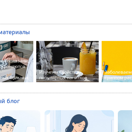
материалы
ия показали,
сохраняются
Изучены свойства
Заболеваем
ных больных
популярных напитков
гриппом рас
ый блог