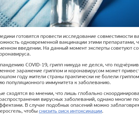
медики готовятся провести исследование совместимости ва
можность одновременной вакцинации этими препаратами, ч
менном введении. На данный момент эксперты советуют с
коронавируса.
пандемию COVID-19, грипп никуда не делся, что подчёркив
менное заражение гриппом и коронавирусом может привес
рошлом году жители страны практически не болели гриппо
ю популяционного иммунитета к заболеванию.
ные сходятся во мнении, что лишь глобально скоординиро
распространения вирусных заболеваний, однако многие по
ффектами. В случае подобных опасений можно заблаговре
теросгель, чтобы
снизить риск интоксикации
.