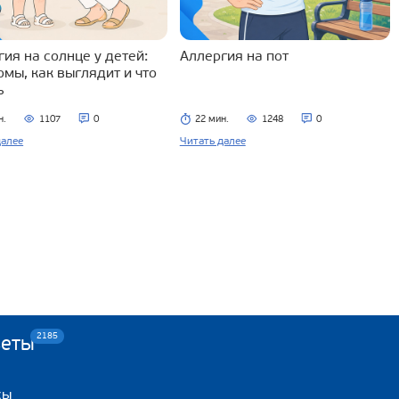
ия на солнце у детей:
Аллергия на пот
омы, как выглядит и что
ь
н.
1107
0
22 мин.
1248
0
далее
Читать далее
2185
веты
сы