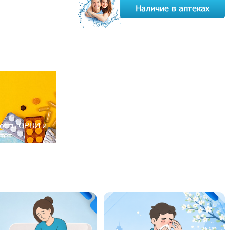
ость ОРВИ и
тет