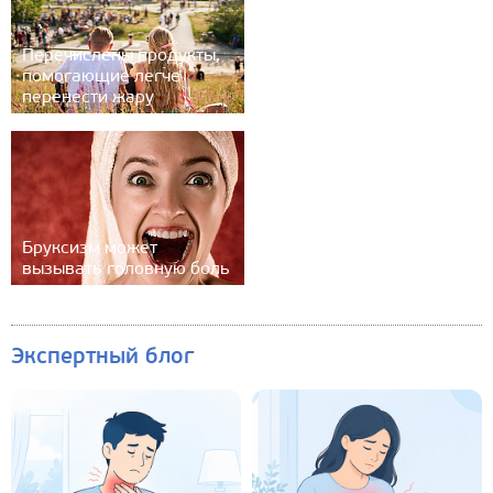
Перечислены продукты,
помогающие легче
перенести жару
Бруксизм может
вызывать головную боль
Экспертный блог