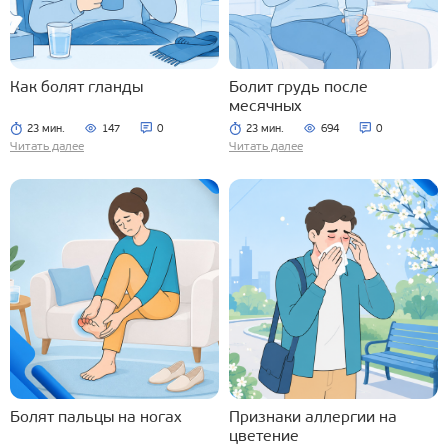
Как болят гланды
Болит грудь после
месячных
23 мин.
147
0
23 мин.
694
0
Читать далее
Читать далее
Болят пальцы на ногах
Признаки аллергии на
цветение