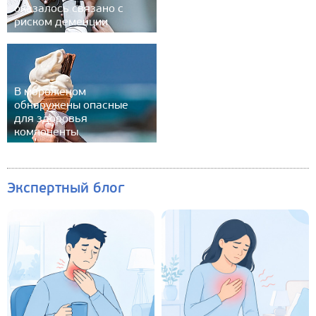
оказалось связано с
риском деменции
В мороженом
обнаружены опасные
для здоровья
компоненты
Экспертный блог