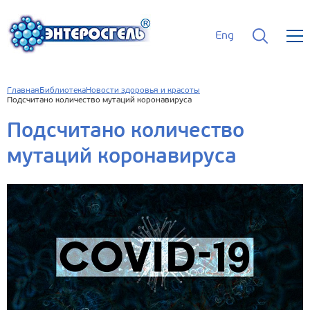
Eng
Главная
Библиотека
Новости здоровья и красоты
Подсчитано количество мутаций коронавируса
Подсчитано количество
мутаций коронавируса