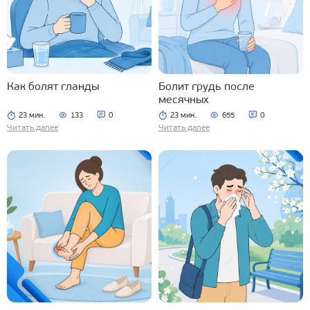
Как болят гланды
Болит грудь после
месячных
23 мин.
133
0
23 мин.
655
0
Читать далее
Читать далее