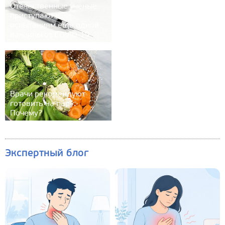
Отечественные учёные
приступают к
испытаниям ещё одной
вакцины от COVID-19
Врачи рекомендуют
готовить на пару.
Почему?
Экспертный блог