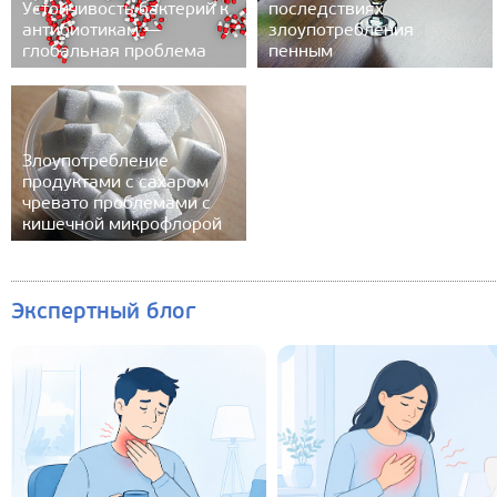
Устойчивость бактерий к
последствиях
антибиотикам —
злоупотребления
глобальная проблема
пенным
Злоупотребление
продуктами с сахаром
чревато проблемами с
кишечной микрофлорой
Экспертный блог