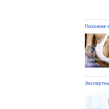
Похожие 
Как безопа
курить
Экспертн