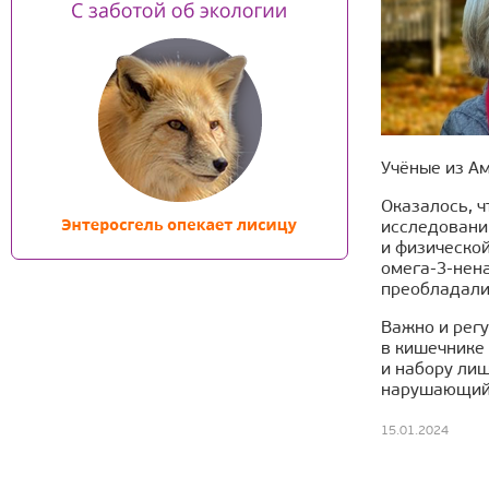
Учёные из А
Оказалось, 
исследовании
и физической
омега-3-нен
преобладали
Важно и рег
в кишечнике
и набору ли
нарушающий 
15.01.2024