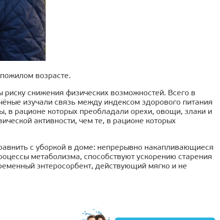
 пожилом возрасте.
ы риску снижения физических возможностей. Всего в
Учёные изучали связь между индексом здорового питания
, в рационе которых преобладали орехи, овощи, злаки и
ческой активности, чем те, в рационе которых
сравнить с уборкой в доме: непрерывно накапливающиеся
процессы метаболизма, способствуют ускорению старения
ременный энтеросорбент, действующий мягко и не