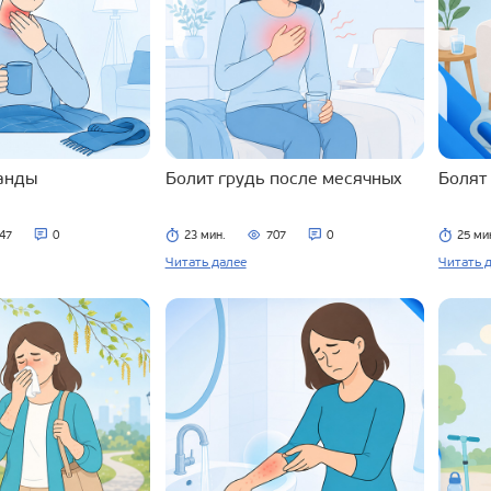
ланды
Болит грудь после месячных
Болят
47
0
23 мин.
707
0
25 ми
Читать далее
Читать 