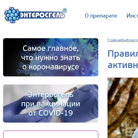
О препарате
Инс
Главная
Библиот
Прави
активн