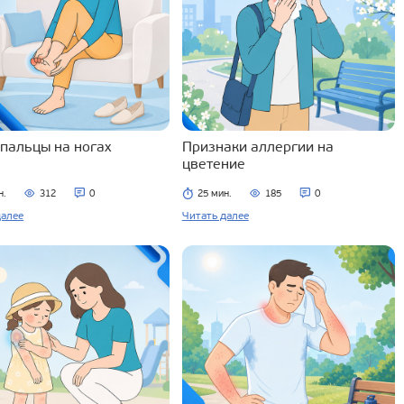
 пальцы на ногах
Признаки аллергии на
цветение
н.
312
0
25 мин.
185
0
далее
Читать далее