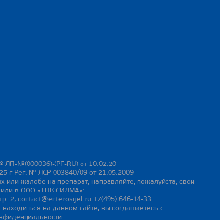
№ ЛП-№(000036)-(РГ-RU) от 10.02.20
25 г Рег. № ЛСР-003840/09 от 21.05.2009
х или жалобе на препарат, направляйте, пожалуйста, свои
ы или в ООО «ТНК СИЛМА»:
тр. 2,
contact@enterosgel.ru
+7(495) 646-14-33
 находиться на данном сайте, вы соглашаетесь с
онфиденциальности