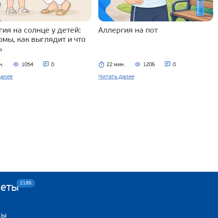
ия на солнце у детей:
Аллергия на пот
омы, как выглядит и что
ь
н.
1054
0
22 мин.
1206
0
далее
Читать далее
2185
веты
сы