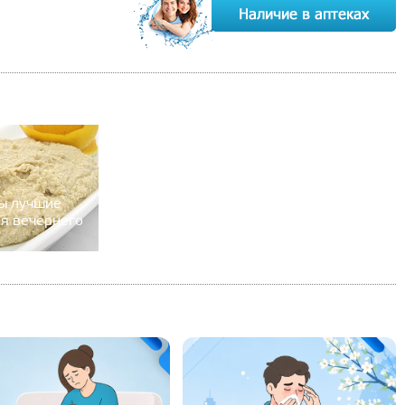
ы лучшие
я вечернего