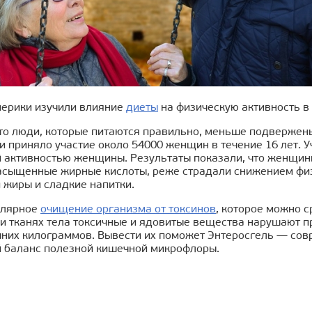
мерики изучили влияние
диеты
на физическую активность в
что люди, которые питаются правильно, меньше подвержен
 приняло участие около 54000 женщин в течение 16 лет. 
 активностью женщины. Результаты показали, что женщины
асыщенные жирные кислоты, реже страдали снижением физи
 жиры и сладкие напитки.
улярное
очищение организма от токсинов
, которое можно 
 и тканях тела токсичные и ядовитые вещества нарушают 
шних килограммов. Вывести их поможет Энтеросгель — сов
баланс полезной кишечной микрофлоры.