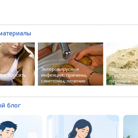
материалы
Энтеровирусная
Перечислен
сно бросить
инфекция: причины,
продукты дл
симптомы, лечение
перекуса
ый блог