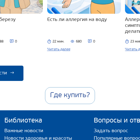
 березу
Есть ли аллергия на воду
Аллерг
симпт
делат
88
0
22 мин.
680
0
23 ми
Читать далее
Читать 
сти
→
Где купить?
Библиотека
Вопросы и от
Важные новости
Задать вопрос
Новости здоровья и красоты
Популярные вопро