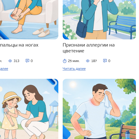
 пальцы на ногах
Признаки аллергии на
цветение
н.
313
0
25 мин.
187
0
далее
Читать далее