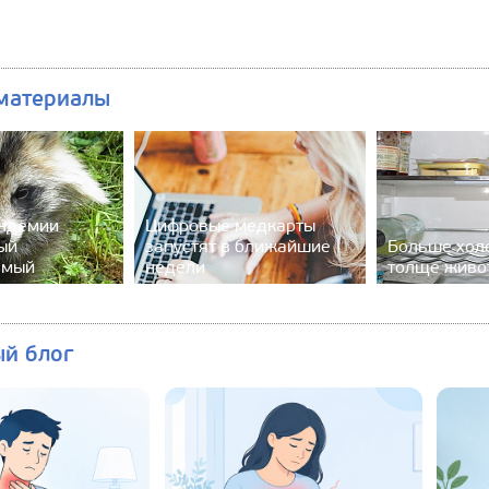
материалы
андемии
Цифровые медкарты
ый
запустят в ближайшие
Больше хол
емый
недели
толще живо
ый блог