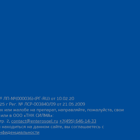
№ ЛП-№(000036)-(РГ-RU) от 10.02.20
25 г Рег. № ЛСР-003840/09 от 21.05.2009
х или жалобе на препарат, направляйте, пожалуйста, свои
ы или в ООО «ТНК СИЛМА»:
тр. 2,
contact@enterosgel.ru
+7(495) 646-14-33
 находиться на данном сайте, вы соглашаетесь с
онфиденциальности