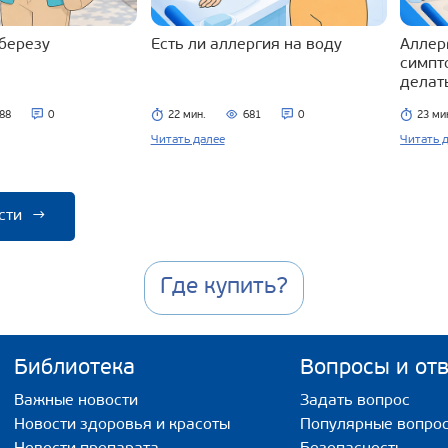
 березу
Есть ли аллергия на воду
Аллерг
симпт
делат
88
0
22 мин.
681
0
23 ми
Читать далее
Читать 
сти
→
Где купить?
Библиотека
Вопросы и от
Важные новости
Задать вопрос
Новости здоровья и красоты
Популярные вопро