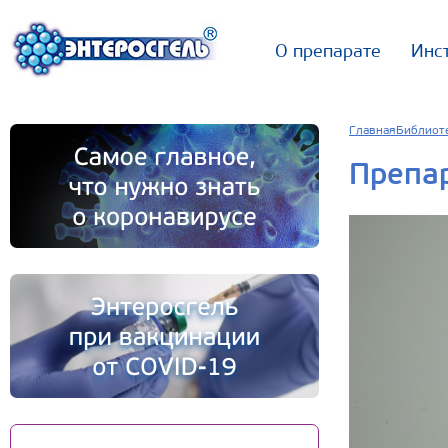
О препарате
Инс
Главная
Библиот
Препар