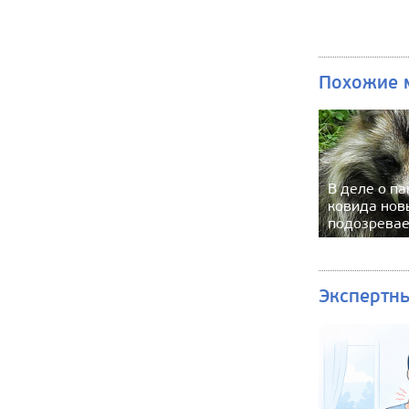
Похожие 
В деле о п
ковида нов
подозрева
Экспертн