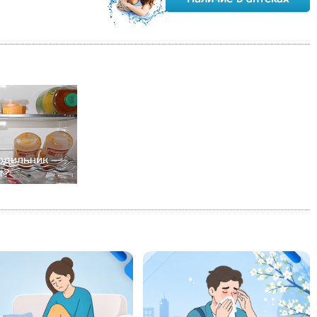
одильник —
т?