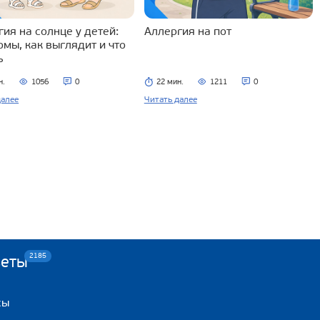
ия на солнце у детей:
Аллергия на пот
омы, как выглядит и что
ь
н.
1056
0
22 мин.
1211
0
далее
Читать далее
2185
веты
сы