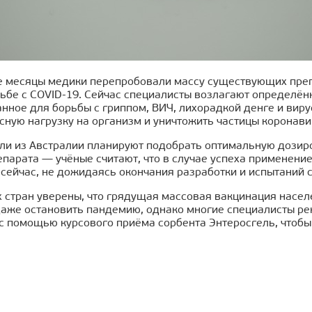
 месяцы медики перепробовали массу существующих препар
рьбе с COVID-19. Сейчас специалисты возлагают определё
нное для борьбы с гриппом, ВИЧ, лихорадкой денге и виру
сную нагрузку на организм и уничтожить частицы коронавир
ли из Австралии планируют подобрать оптимальную дозиров
епарата — учёные считают, что в случае успеха применени
 сейчас, не дожидаясь окончания разработки и испытаний 
х стран уверены, что грядущая массовая вакцинация насел
даже остановить пандемию, однако многие специалисты ре
 с помощью курсового приёма сорбента Энтеросгель, чтоб