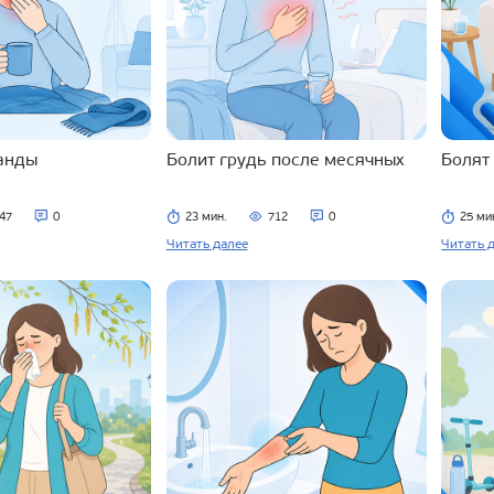
ланды
Болит грудь после месячных
Болят
47
0
23 мин.
712
0
25 ми
Читать далее
Читать 