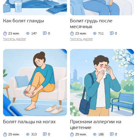
Как болят гланды
Болит грудь после
месячных
23 мин.
147
0
23 мин.
711
0
Читать далее
Читать далее
Болят пальцы на ногах
Признаки аллергии на
цветение
25 мин.
313
0
25 мин.
186
0