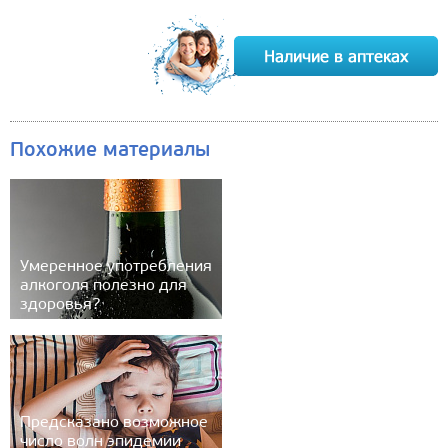
Похожие материалы
Умеренное употребления
алкоголя полезно для
здоровья?
Предсказано возможное
число волн эпидемии