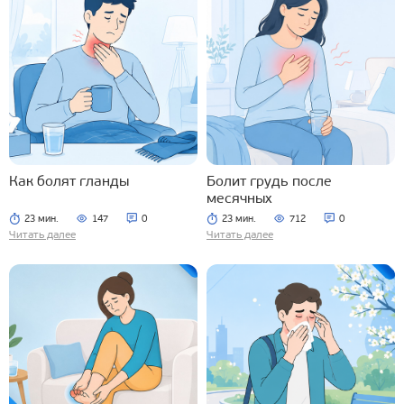
Как болят гланды
Болит грудь после
месячных
23 мин.
147
0
23 мин.
712
0
Читать далее
Читать далее