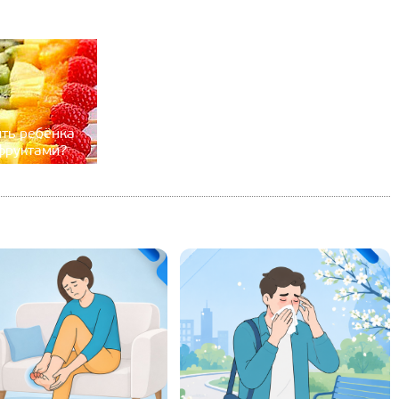
ть ребёнка
фруктами?