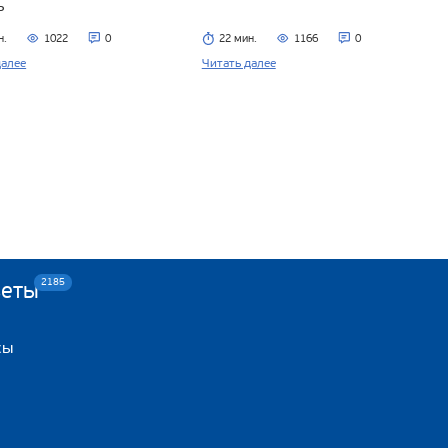
ь
н.
1022
0
22 мин.
1166
0
далее
Читать далее
2185
веты
сы