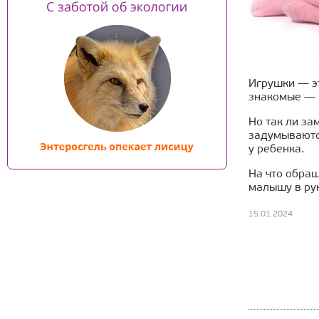
Игрушки — эт
знакомые — 
Но так ли за
задумываются
у ребенка.
На что обращ
малышу в ру
15.01.2024