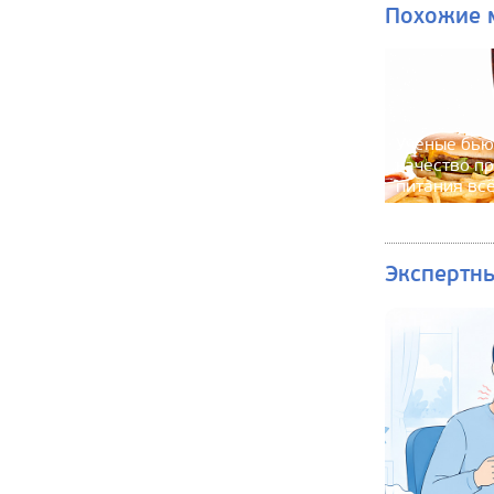
Похожие 
Учёные бью
качество п
питания вс
Экспертн