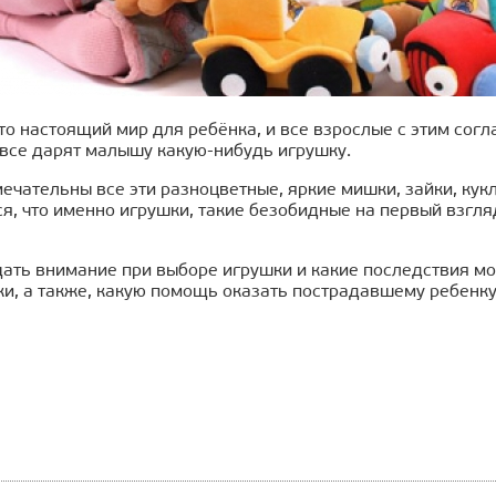
о настоящий мир для ребёнка, и все взрослые с этим согла
все дарят малышу какую-нибудь игрушку.
мечательны все эти разноцветные, яркие мишки, зайки, кук
, что именно игрушки, такие безобидные на первый взгля
ать внимание при выборе игрушки и какие последствия мог
ки, а также, какую помощь оказать пострадавшему ребенк