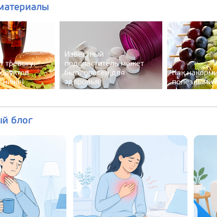
материалы
Известный
т тревогу:
подсластитель может
родуктов
быть опасен для
Как накорми
ё ниже!
здоровья
полезными 
ый блог