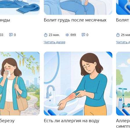
ланды
Болит грудь после месячных
Болят
33
0
23 мин.
659
0
25 ми
Читать далее
Читать 
 березу
Есть ли аллергия на воду
Аллерг
симпт