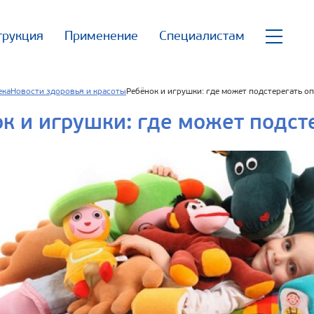
трукция
Применение
Специалистам
ека
Новости здоровья и красоты
Ребёнок и игрушки: где может подстерегать о
к и игрушки: где может подст