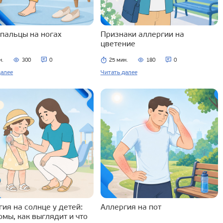
 пальцы на ногах
Признаки аллергии на
цветение
н.
300
0
25 мин.
180
0
далее
Читать далее
ия на солнце у детей:
Аллергия на пот
омы, как выглядит и что