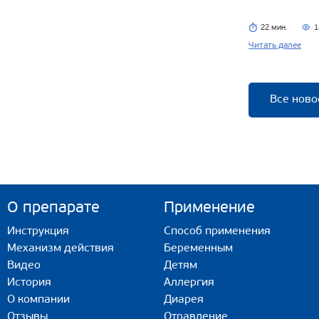
22 мин.
1
Читать далее
Все ново
О препарате
Применение
Инструкция
Способ применения
Механизм действия
Беременным
Видео
Детям
История
Аллергия
О компании
Диарея
Отзывы
Отравление