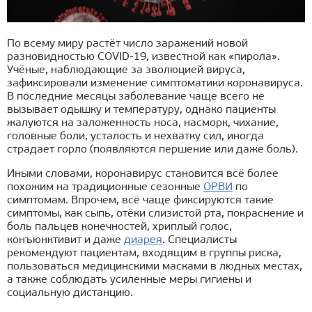
По всему миру растёт число заражений новой
разновидностью COVID-19, известной как «пирола».
Учёные, наблюдающие за эволюцией вируса,
зафиксировали изменение симптоматики коронавируса.
В последние месяцы заболевание чаще всего не
вызывает одышку и температуру, однако пациенты
жалуются на заложенность носа, насморк, чихание,
головные боли, усталость и нехватку сил, иногда
страдает горло (появляются першение или даже боль).
Иными словами, коронавирус становится всё более
похожим на традиционные сезонные
ОРВИ
по
симптомам. Впрочем, всё чаще фиксируются такие
симптомы, как сыпь, отёки слизистой рта, покраснение и
боль пальцев конечностей, хриплый голос,
конъюнктивит и даже
диарея
. Специалисты
рекомендуют пациентам, входящим в группы риска,
пользоваться медицинскими масками в людных местах,
а также соблюдать усиленные меры гигиены и
социальную дистанцию.