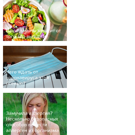
Ваша память зависит от
того, что вы едите
Чего ждать от
коронавируса этой
осенью?
Замучила аллергия?
Несколько безопасных
способов вывести
аллерген из организма