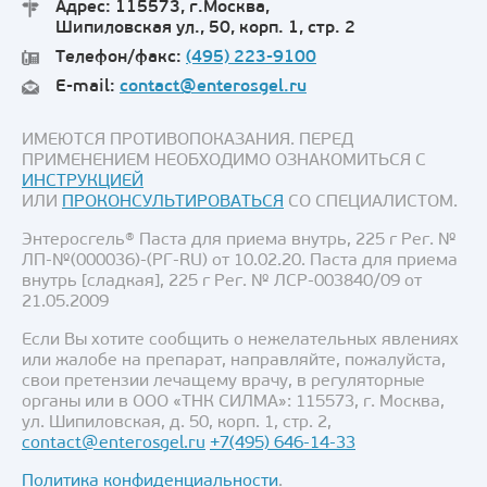
Адрес: 115573, г.Москва,
Шипиловская ул., 50, корп. 1, стр. 2
Телефон/факс:
(495) 223-9100
E-mail:
contact@enterosgel.ru
ИМЕЮТСЯ ПРОТИВОПОКАЗАНИЯ. ПЕРЕД
ПРИМЕНЕНИЕМ НЕОБХОДИМО ОЗНАКОМИТЬСЯ С
ИНСТРУКЦИЕЙ
ИЛИ
ПРОКОНСУЛЬТИРОВАТЬСЯ
СО СПЕЦИАЛИСТОМ.
Энтеросгель® Паста для приема внутрь, 225 г Рег. №
ЛП-№(000036)-(РГ-RU) от 10.02.20. Паста для приема
внутрь [сладкая], 225 г Рег. № ЛСР-003840/09 от
21.05.2009
Если Вы хотите сообщить о нежелательных явлениях
или жалобе на препарат, направляйте, пожалуйста,
свои претензии лечащему врачу, в регуляторные
органы или в ООО «ТНК СИЛМА»: 115573, г. Москва,
ул. Шипиловская, д. 50, корп. 1, стр. 2,
contact@enterosgel.ru
+7(495) 646-14-33
Политика конфиденциальности
.