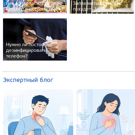
Как обезопасить себя во
Запах мяты помогает
время дачного застолья?
похудеть?
Нужно ли постоянно
дезинфицировать
телефон?
Экспертный блог