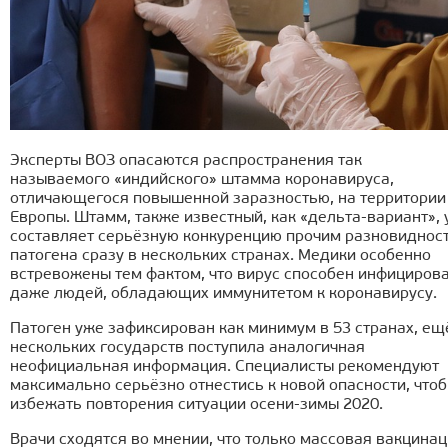
Эксперты ВОЗ опасаются распространения так
называемого «индийского» штамма коронавируса,
отличающегося повышенной заразностью, на территории
Европы. Штамм, также известный, как «дельта-вариант»,
составляет серьёзную конкуренцию прочим разновиднос
патогена сразу в нескольких странах. Медики особенно
встревожены тем фактом, что вирус способен инфициров
даже людей, обладающих иммунитетом к коронавирусу.
Патоген уже зафиксирован как минимум в 53 странах, ещ
нескольких государств поступила аналогичная
неофициальная информация. Специалисты рекомендуют
максимально серьёзно отнестись к новой опасности, что
избежать повторения ситуации осени-зимы 2020.
Врачи сходятся во мнении, что только массовая вакцина