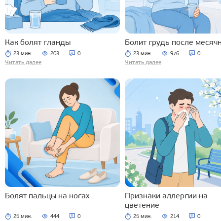
Как болят гланды
Болит грудь после месяч
23 мин.
203
0
23 мин.
976
0
Читать далее
Читать далее
Болят пальцы на ногах
Признаки аллергии на
цветение
25 мин.
444
0
25 мин.
214
0