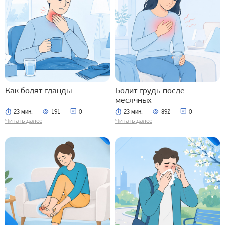
Как болят гланды
Болит грудь после
месячных
23 мин.
191
0
23 мин.
892
0
Читать далее
Читать далее