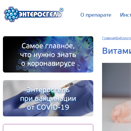
О препарате
Инс
Главная
Библиот
Витами