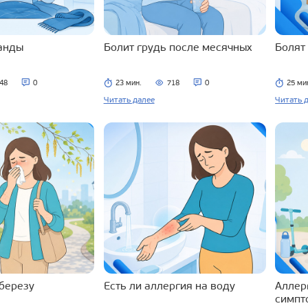
ланды
Болит грудь после месячных
Болят
48
0
23 мин.
718
0
25 ми
Читать далее
Читать 
 березу
Есть ли аллергия на воду
Аллерг
симпт