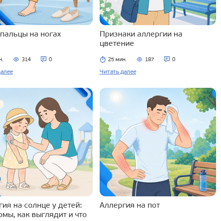
 пальцы на ногах
Признаки аллергии на
цветение
н.
314
0
25 мин.
187
0
далее
Читать далее
ия на солнце у детей:
Аллергия на пот
омы, как выглядит и что