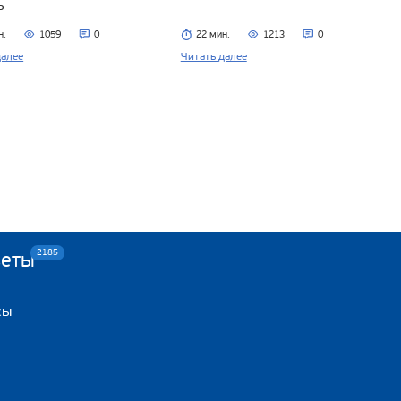
ь
н.
1059
0
22 мин.
1213
0
далее
Читать далее
2185
веты
сы