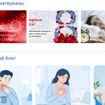
материалы
Нехватка сн
аботано
привести к 
способное
проблемам 
т COVID-19
С 8 марта!
здоровьем
ый блог