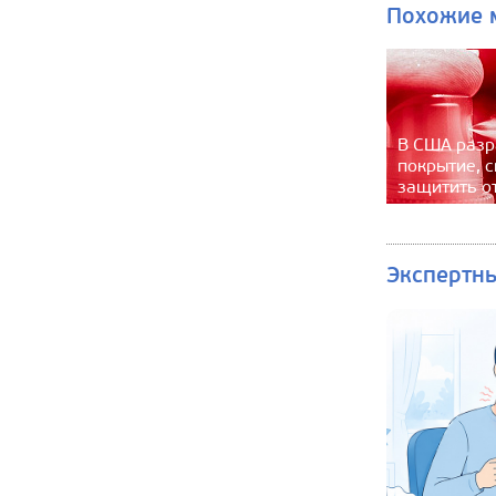
Похожие 
В США разр
покрытие, 
защитить о
Экспертн