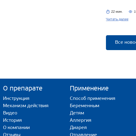
22 мин.
1
Читать далее
Все ново
О препарате
Применение
Инструкция
Способ применения
Механизм действия
Беременным
Видео
Детям
История
Аллергия
О компании
Диарея
Отзывы
Отравление