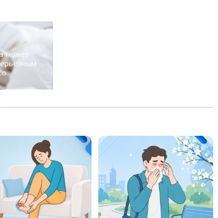
а может
серьёзным
со