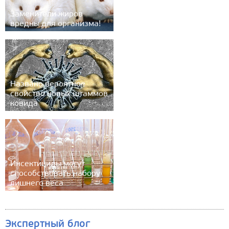
Заменители жиров
вредны для организма!
Названо вероятное
свойство новых штаммов
ковида
Инсектициды могут
способствовать набору
лишнего веса
Экспертный блог