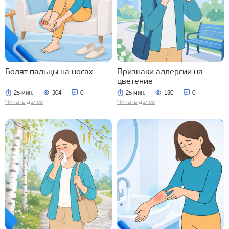
Болят пальцы на ногах
Признаки аллергии на
цветение
25 мин.
304
0
25 мин.
180
0
Читать далее
Читать далее