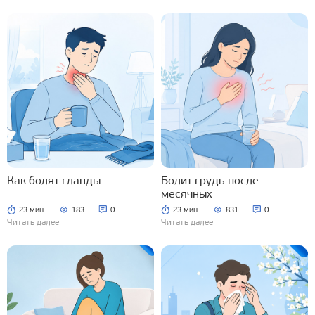
Как болят гланды
Болит грудь после
месячных
23 мин.
183
0
23 мин.
831
0
Читать далее
Читать далее