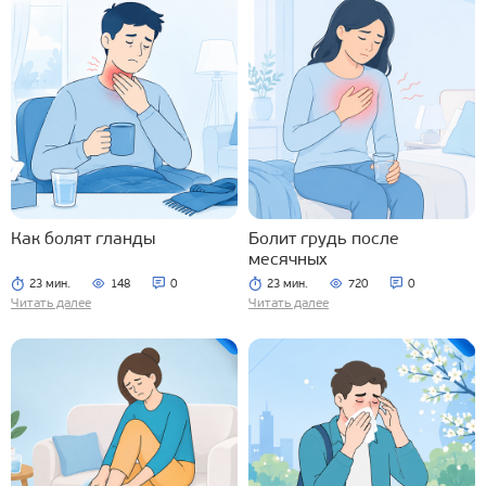
Как болят гланды
Болит грудь после
месячных
23 мин.
148
0
23 мин.
720
0
Читать далее
Читать далее