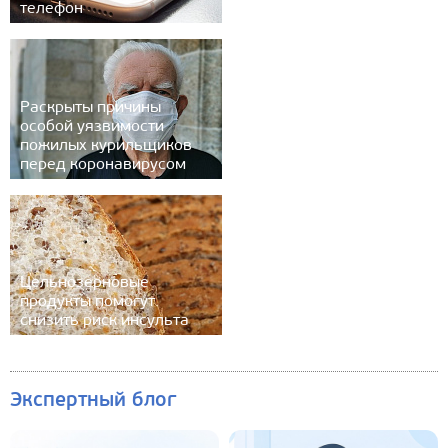
телефон
Раскрыты причины
особой уязвимости
пожилых курильщиков
перед коронавирусом
Цельнозерновые
продукты помогут
снизить риск инсульта
Экспертный блог