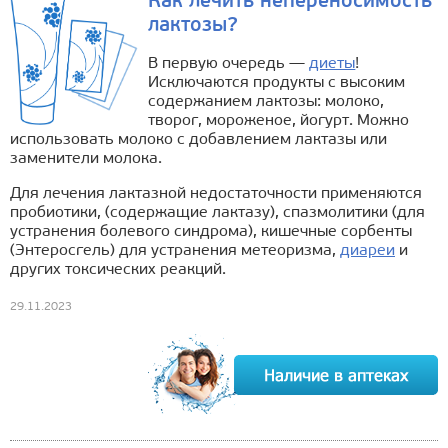
Как лечить непереносимость
лактозы?
В первую очередь —
диеты
!
Исключаются продукты с высоким
содержанием лактозы: молоко,
творог, мороженое, йогурт. Можно
использовать молоко с добавлением лактазы или
заменители молока.
Для лечения лактазной недостаточности применяются
пробиотики, (содержащие лактазу), спазмолитики (для
устранения болевого синдрома), кишечные сорбенты
(Энтеросгель) для устранения метеоризма,
диареи
и
других токсических реакций.
29.11.2023