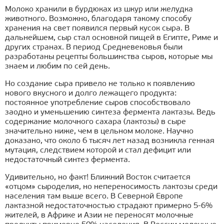
Молоко хранили в бурдюках из шкур или желудка
животного. Возможно, благодаря такому способу
хранения на свет появился первый кусок сыра. В
дальнейшем, сыр стал основной пищей в Египте, Риме и
других странах. В период Средневековья были
разработаны рецепты большинства сыров, которые мы
знаем и любим по сей день.
Но создание сыра привело не только к появлению
нового вкусного и долго лежащего продукта:
постоянное употребление сыров способствовало
заодно и уменьшению синтеза фермента лактазы. Ведь
содержание молочного сахара (лактозы) в сыре
значительно ниже, чем в цельном молоке. Научно
доказано, что около 6 тысяч лет назад возникла генная
мутация, следствием которой и стал дефицит или
недостаточный синтез фермента.
Удивительно, но факт! Ближний Восток считается
«отцом» сыроделия, но непереносимость лактозы среди
населения там выше всего. В Северной Европе
лактазной недостаточностью страдают примерно 5-6%
жителей, в Африке и Азии не переносят молочные