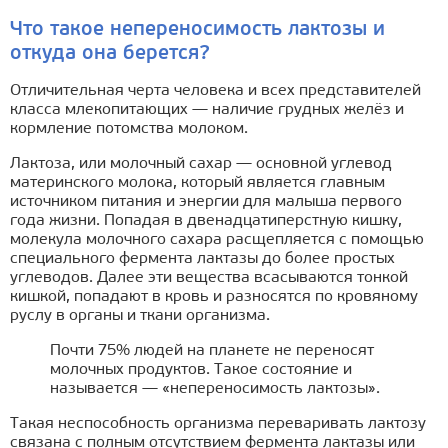
Что такое непереносимость лактозы и
откуда она берется?
Отличительная черта человека и всех представителей
класса млекопитающих — наличие грудных желёз и
кормление потомства молоком.
Лактоза, или молочный сахар — основной углевод
материнского молока, который является главным
источником питания и энергии для малыша первого
года жизни. Попадая в двенадцатиперстную кишку,
молекула молочного сахара расщепляется с помощью
специального фермента лактазы до более простых
углеводов. Далее эти вещества всасываются тонкой
кишкой, попадают в кровь и разносятся по кровяному
руслу в органы и ткани организма.
Почти 75% людей на планете не переносят
молочных продуктов. Такое состояние и
называется — «непереносимость лактозы».
Такая неспособность организма переваривать лактозу
связана с полным отсутствием фермента лактазы или