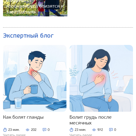
вакцины от
коронавируса близятся к
завершению
Экспертный блог
Как болят гланды
Болит грудь после
месячных
23 мин.
202
0
23 мин.
972
0
Читать далее
Читать далее