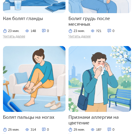
Как болят гланды
Болит грудь после
месячных
23 мин.
148
0
23 мин.
721
0
Читать далее
Читать далее
Болят пальцы на ногах
Признаки аллергии на
цветение
25 мин.
314
0
25 мин.
187
0