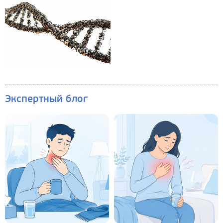
Гены влияют на
пристрастие к табаку и
алкоголю
Экспертный блог