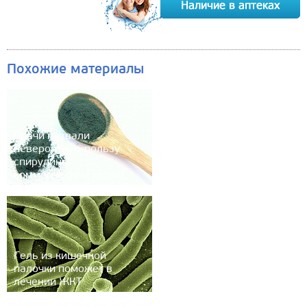
Похожие материалы
Врачи назвали
невероятную пользу
спирулины
коммерческим ходом
Гель из кишечной
палочки поможет в
лечении ЖКТ