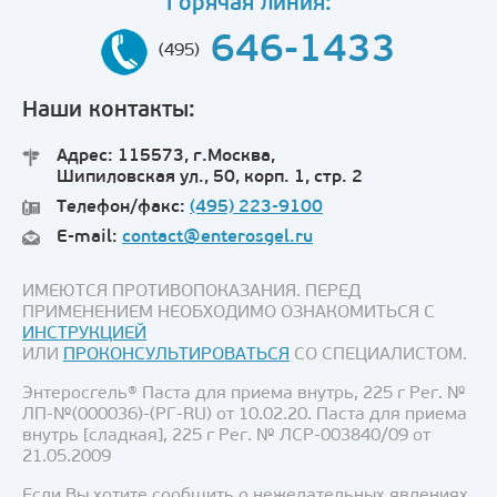
Горячая линия:
646-1433
(495)
Наши контакты:
Адрес: 115573, г.Москва,
Шипиловская ул., 50, корп. 1, стр. 2
Телефон/факс:
(495) 223-9100
E-mail:
contact@enterosgel.ru
ИМЕЮТСЯ ПРОТИВОПОКАЗАНИЯ. ПЕРЕД
ПРИМЕНЕНИЕМ НЕОБХОДИМО ОЗНАКОМИТЬСЯ С
ИНСТРУКЦИЕЙ
ИЛИ
ПРОКОНСУЛЬТИРОВАТЬСЯ
СО СПЕЦИАЛИСТОМ.
Энтеросгель® Паста для приема внутрь, 225 г Рег. №
ЛП-№(000036)-(РГ-RU) от 10.02.20. Паста для приема
внутрь [сладкая], 225 г Рег. № ЛСР-003840/09 от
21.05.2009
Если Вы хотите сообщить о нежелательных явлениях