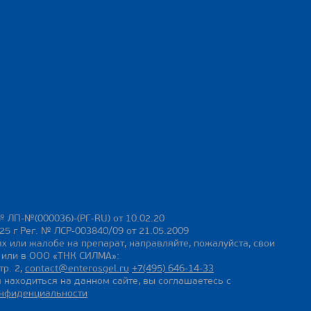
№ ЛП-№(000036)-(РГ-RU) от 10.02.20
25 г Рег. № ЛСР-003840/09 от 21.05.2009
х или жалобе на препарат, направляйте, пожалуйста, свои
ы или в ООО «ТНК СИЛМА»:
тр. 2,
contact@enterosgel.ru
+7(495) 646-14-33
 находиться на данном сайте, вы соглашаетесь с
онфиденциальности