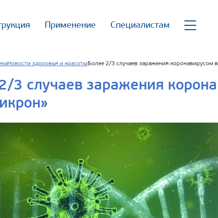
трукция
Применение
Специалистам
ека
Новости здоровья и красоты
Более 2/3 случаев заражения коронавирусом в
2/3 случаев заражения корона
икрон»