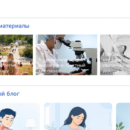
материалы
Проблемы с
ы продукты,
5 самых популярных
сердцем ок
е легче
видов рака: грустный
связаны с у
жару
хит-парад
дохода
ый блог