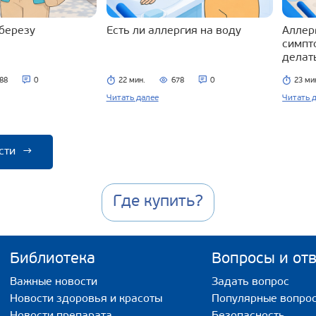
 березу
Есть ли аллергия на воду
Аллерг
симпт
делат
88
0
22 мин.
678
0
23 ми
Читать далее
Читать 
сти
→
Где купить?
Библиотека
Вопросы и от
Важные новости
Задать вопрос
Новости здоровья и красоты
Популярные вопро
Новости препарата
Безопасность