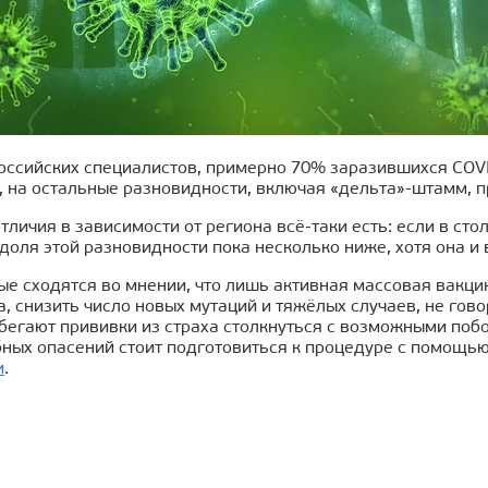
оссийских специалистов, примерно 70% заразившихся COVI
, на остальные разновидности, включая «дельта»-штамм, 
личия в зависимости от региона всё-таки есть: если в с
доля этой разновидности пока несколько ниже, хотя она и 
ные сходятся во мнении, что лишь активная массовая вакц
, снизить число новых мутаций и тяжёлых случаев, не гов
бегают прививки из страха столкнуться с возможными поб
ных опасений стоит подготовиться к процедуре с помощью
и
.