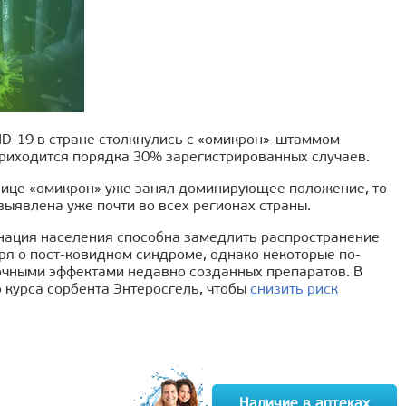
D-19 в стране столкнулись с «омикрон»-штаммом
приходится порядка 30% зарегистрированных случаев.
толице «омикрон» уже занял доминирующее положение, то
выявлена уже почти во всех регионах страны.
инация населения способна замедлить распространение
оря о пост-ковидном синдроме, однако некоторые по-
очными эффектами недавно созданных препаратов. В
 курса сорбента Энтеросгель, чтобы
снизить риск