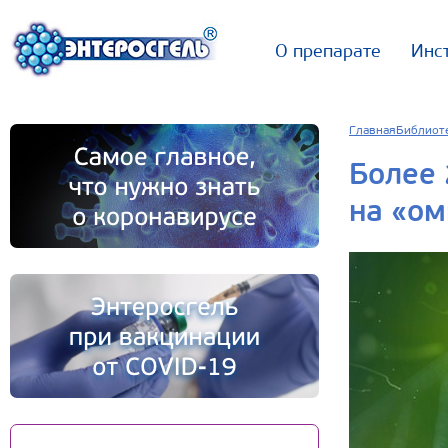
О препарате
Инс
Главная
Библиот
Более 
на «ом