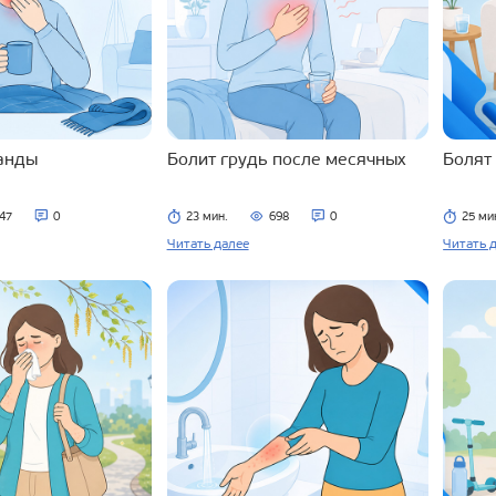
ланды
Болит грудь после месячных
Болят
47
0
23 мин.
698
0
25 ми
Читать далее
Читать 