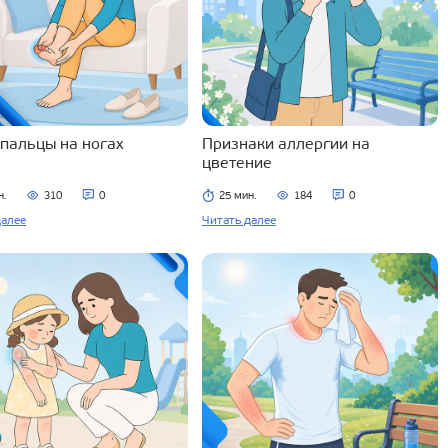
 пальцы на ногах
Признаки аллергии на
цветение
н.
310
0
25 мин.
184
0
далее
Читать далее