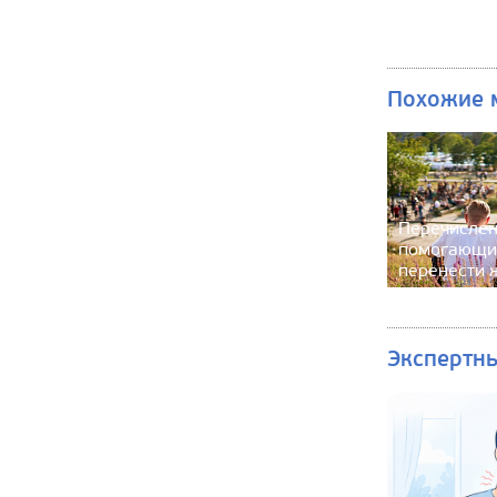
Похожие 
Перечислен
помогающи
перенести 
Экспертн