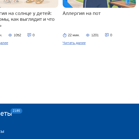
ия на солнце у детей:
Аллергия на пот
омы, как выглядит и что
ь
н.
1052
0
22 мин.
1201
0
далее
Читать далее
2185
веты
сы