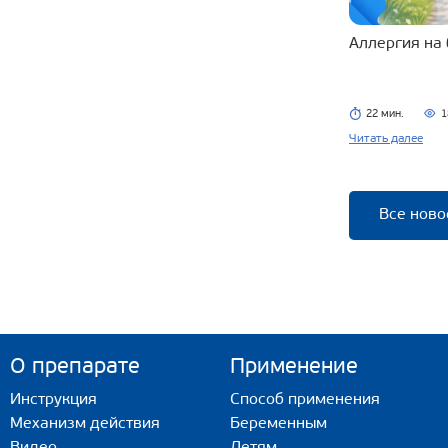
Аллергия на
22 мин.
1
Читать далее
Все ново
О препарате
Применение
Инструкция
Способ применения
Механизм действия
Беременным
Видео
Детям