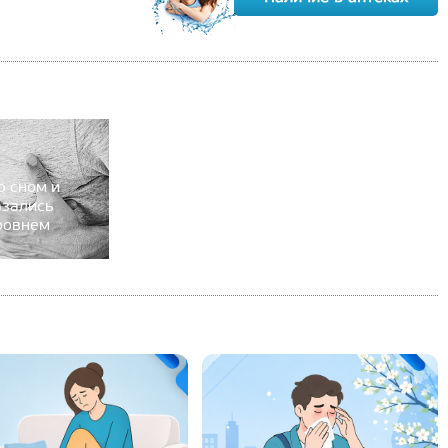
о сном и
азались
ровнем