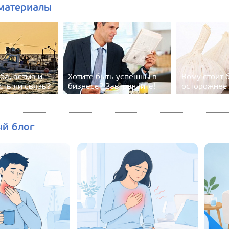
материалы
ба, астма и
Хотите быть успешны в
Кому стоит 
сть ли связь?
бизнесе? Завтракайте!
осторожнее 
ый блог