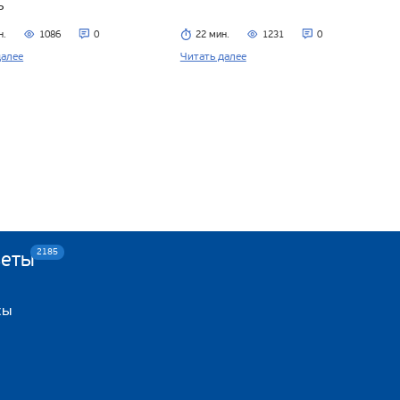
ь
н.
1086
0
22 мин.
1231
0
далее
Читать далее
2185
веты
сы