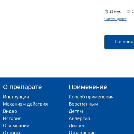
22 мин.
1
Читать далее
Все ново
О препарате
Применение
Инструкция
Способ применения
Механизм действия
Беременным
Видео
Детям
История
Аллергия
О компании
Диарея
Отзывы
Отравление