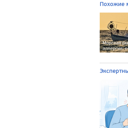
Похожие 
Морская ры
аллергия: е
Экспертн