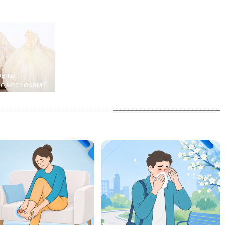
быть
с чесноком?