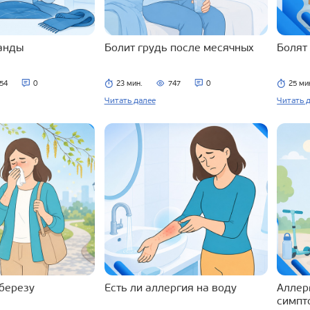
ланды
Болит грудь после месячных
Болят
54
0
23 мин.
747
0
25 ми
Читать далее
Читать 
 березу
Есть ли аллергия на воду
Аллерг
симпт