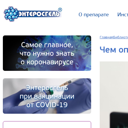
О препарате
Инс
Главная
Библиот
Чем оп