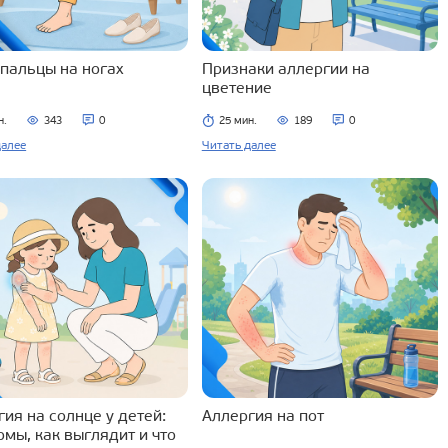
 пальцы на ногах
Признаки аллергии на
цветение
н.
343
0
25 мин.
189
0
далее
Читать далее
ия на солнце у детей:
Аллергия на пот
омы, как выглядит и что