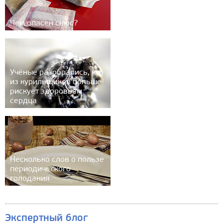
Чем опасен снюс?
Учёные разобрались, кто
из курильщиков больше
рискует здоровьем
сердца
Несколько слов о пользе
периодического
голодания
Экспертный блог